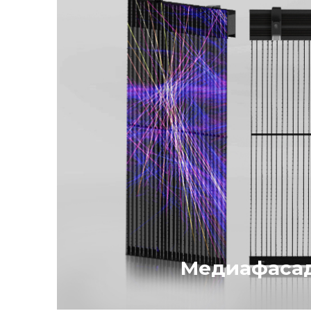
условий, перепадов температур 
Также возможно интерактивное 
исполнение видеостоек.
Медиафаса