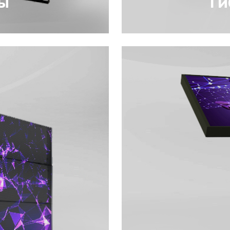
ы
Ги
оящие из LCD
Гибкие светодио
нов. Видеостена
LED-конструкции
 может быть
воспроизводить
мации в высоком
динамические из
и эластичности 
изготавливают э