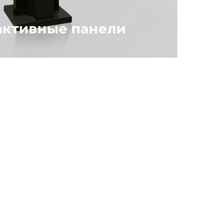
активные панели
оверхность дает возможность
ствовать с различными
 видеоданными, презентациями
юбыми файлами, приложениями.
ь любой формы и размера, под
дизайн.