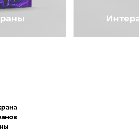
краны
Интер
не придется
Интерактивная п
нструкцию
легко взаимодей
Экран не
изображениями,
та, имеет
– фактически л
нии и
Изготовим панел
готовления
под ваш стиль и 
в
 максимально
.
крана
ранов
аны