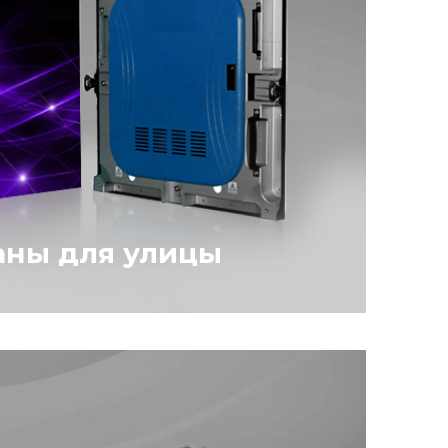
аны для улицы
 монтируют на крышах и фасадах
 на отдельностоящих и
онструкциях. То есть они
статочном расстоянии от лиц
оторых транслируют