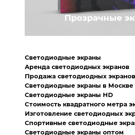
Прозрачные э
С помощью прозрачного экрана 
вносить особые изменения в ко
вашего помещения или фасада. 
Светодиодные экраны
препятствует проникновению све
Аренда светодиодных экранов
меньший вес, прост в обслужива
установке.Панель не требует из
Продажа светодиодных экрано
дополнительных конструкций, и
Светодиодные экраны в Москве
экономит площадь пространства
Светодиодные экраны HD
Стоимость квадратного метра э
Изготовление светодиодных эк
Спортивные светодиодные экр
Светодиодные экраны оптом