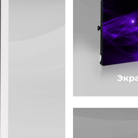
Экр
Уличные экраны
зданий, а также
легкоразборных к
находятся на до
прохожих, для к
информацию.