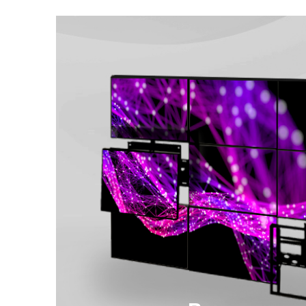
Это уникальный светодиодный к
который позволяет выводить тр
изображение на фасад здания. 
подчеркивает архитектурную ун
здания, а также придает ему ор
внешний вид, особенно в вечерн
время.