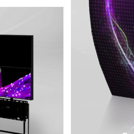
омплекс,
анслируемое
Система
икальность
игинальный
ее и ночное