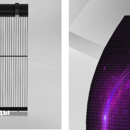
и вандализма.
различных виде
сенсорное
информационног
экранов для пом
продажи различн
раскрутить торг
невысокую цену.
ды