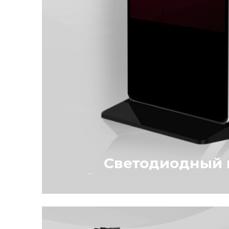
Светодиодный 
Размещение видеостоек может б
помещении, и на улице. Это дост
высокой степени защиты IP65 от