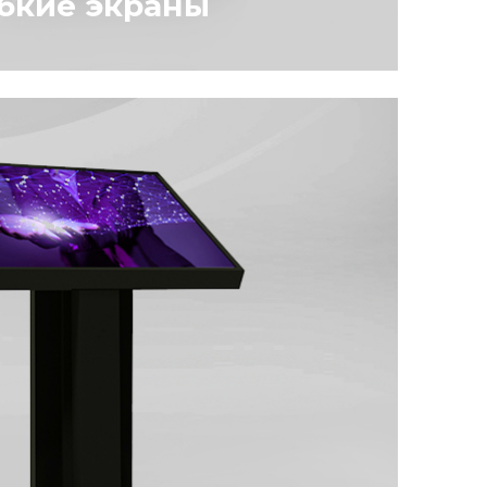
бкие экраны
дные экраны – современные
, которые позволяют
 ролики и рекламные
ображения. Благодаря гибкости
LED-дисплеев из них
краны любых размеров и форм.