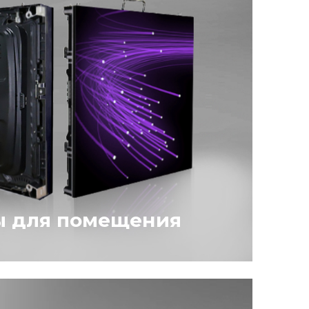
ы для помещения
ользуются внутри помещений
 любой цифровой и буквенной
аза телевизионных программ,