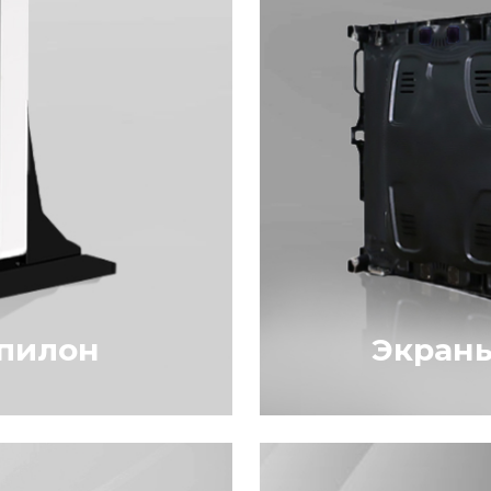
пилон
Экран
ыть и в
LED-экраны исп
игается за счет
для трансляции
 погодных
информации, пок