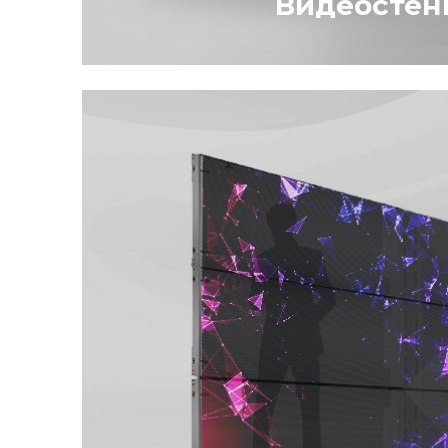
Видеостен
Видеостена - конструкции, сост
панелей или светодиодных экра
с профессиональным жк-экраном
использована для показа инфор
разрешении.