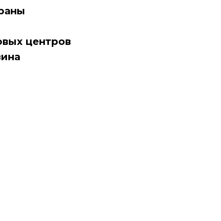
раны
овых центров
зина