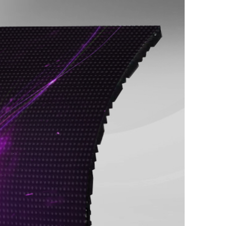
ороликов рекламного и
о характера. Применение LED-
ещений позволяет увеличить
ой продукции и услуг,
овую марку, продвинуть бренд за