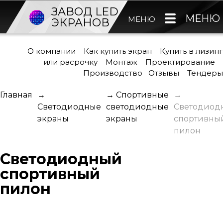
ЗАВОД LED
МЕНЮ
МЕНЮ
ЭКРАНОВ
О компании
Как купить экран
Купить в лизинг
или расрочку
Монтаж
Проектирование
Производство
Отзывы
Тендеры
Главная
→
→
Спортивные
→
Светодиодные
светодиодные
Светодиод
экраны
экраны
спортивны
пилон
Светодиодный
спортивный
пилон