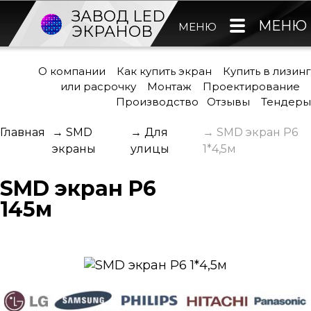
ЗАВОД LED
МЕНЮ
МЕНЮ
ЭКРАНОВ
О компании
Как купить экран
Купить в лизинг
или расрочку
Монтаж
Проектирование
Производство
Отзывы
Тендеры
Главная
→
SMD
→
Для
→
SMD экран P6
экраны
улицы
1*4,5м
SMD экран P6
145м