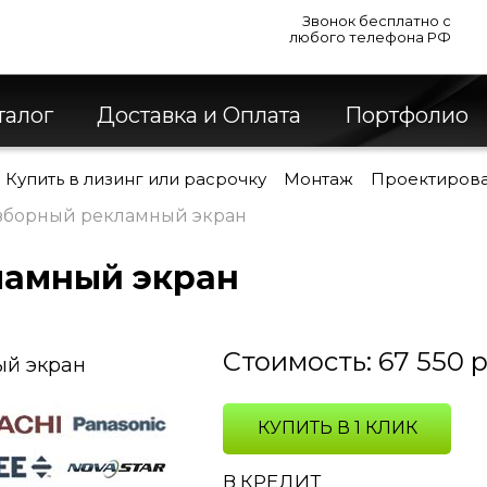
Звонок бесплатно с
любого телефона РФ
талог
Доставка и Оплата
Портфолио
Купить в лизинг или расрочку
Монтаж
Проектиров
зборный рекламный экран
ламный экран
Стоимость:
67 550
р
КУПИТЬ В 1 КЛИК
В КРЕДИТ