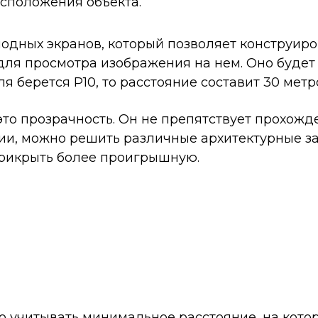
сположения объекта.
иодных экранов, который позволяет конструир
ля просмотра изображения на нем. Оно будет 
ля берется Р10, то расстояние составит 30 метр
о прозрачность. Он не препятствует прохожде
ии, можно решить различные архитектурные за
 прикрыть более проигрышную.
 учитывать минимальное расстояние, на котор