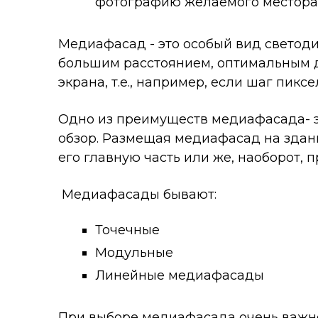
фотографию желаемого местора
Медиафасад - это особый вид светод
большим расстоянием, оптимальным д
экрана, т.е., например, если шаг пиксе
Одно из преимуществ медиафасада- эт
обзор. Размещая медиафасад на здан
его главную часть или же, наоборот,
Медиафасады бывают:
Точечные
Модульные
Линейные медиафасады
При выборе медиафасада очень важно