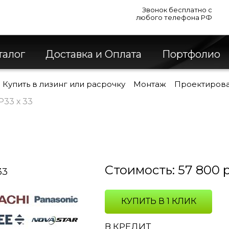
Звонок бесплатно с
любого телефона РФ
талог
Доставка и Оплата
Портфолио
Купить в лизинг или расрочку
Монтаж
Проектиров
33 х 33
Стоимость:
57 800
КУПИТЬ В 1 КЛИК
В КРЕДИТ