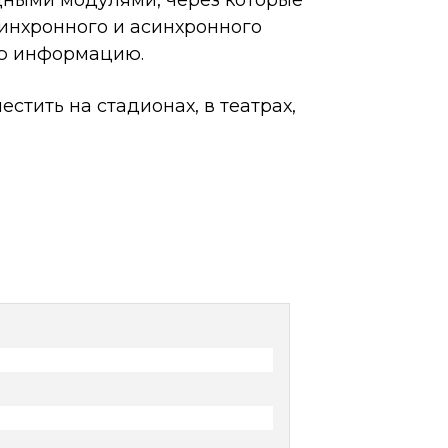
дными модулями, через которые
инхронного и асинхронного
ую информацию.
тить на стадионах, в театрах,