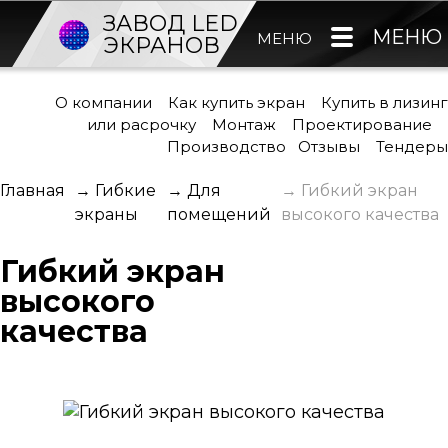
ЗАВОД LED
МЕНЮ
МЕНЮ
ЭКРАНОВ
О компании
Как купить экран
Купить в лизинг
или расрочку
Монтаж
Проектирование
Производство
Отзывы
Тендеры
Главная
→
Гибкие
→
Для
→
Гибкий экран
экраны
помещений
высокого качества
Гибкий экран
высокого
качества