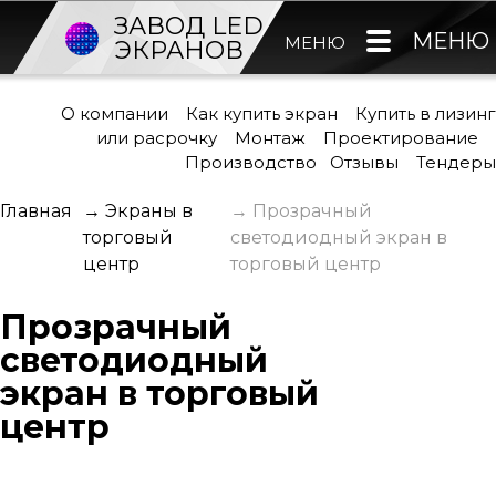
ЗАВОД LED
МЕНЮ
МЕНЮ
ЭКРАНОВ
О компании
Как купить экран
Купить в лизинг
или расрочку
Монтаж
Проектирование
Производство
Отзывы
Тендеры
Главная
→
Экраны в
→
Прозрачный
торговый
светодиодный экран в
центр
торговый центр
Прозрачный
светодиодный
экран в торговый
центр